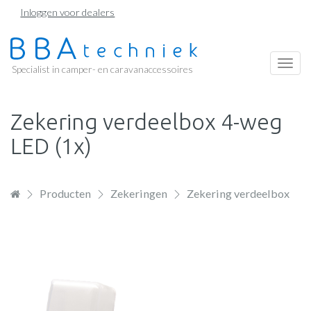
Overslaan
Inloggen voor dealers
en
naar
de
Togg
Specialist in camper- en caravanaccessoires
inhoud
navi
gaan
Zekering verdeelbox 4-weg
LED (1x)
Producten
Zekeringen
Zekering verdeelbox