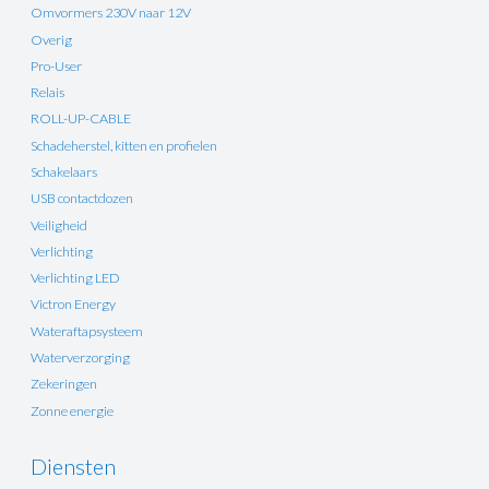
Omvormers 230V naar 12V
Overig
Pro-User
Relais
ROLL-UP-CABLE
Schadeherstel, kitten en profielen
Schakelaars
USB contactdozen
Veiligheid
Verlichting
Verlichting LED
Victron Energy
Wateraftapsysteem
Waterverzorging
Zekeringen
Zonne energie
Diensten