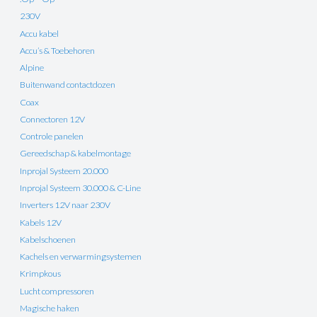
230V
Accu kabel
Accu’s & Toebehoren
Alpine
Buitenwand contactdozen
Coax
Connectoren 12V
Controle panelen
Gereedschap & kabelmontage
Inprojal Systeem 20.000
Inprojal Systeem 30.000 & C-Line
Inverters 12V naar 230V
Kabels 12V
Kabelschoenen
Kachels en verwarmingsystemen
Krimpkous
Lucht compressoren
Magische haken