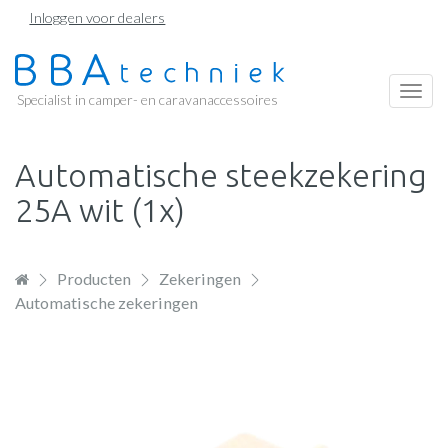
Overslaan
Inloggen voor dealers
en
naar
de
Togg
Specialist in camper- en caravanaccessoires
inhoud
navi
gaan
Automatische steekzekering
25A wit (1x)
Producten
Zekeringen
Automatische zekeringen