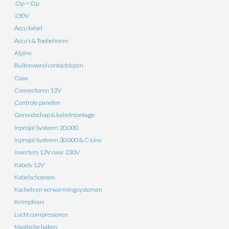
.Op = Op
230V
Accu kabel
Accu’s & Toebehoren
Alpine
Buitenwand contactdozen
Coax
Connectoren 12V
Controle panelen
Gereedschap & kabelmontage
Inprojal Systeem 20.000
Inprojal Systeem 30.000 & C-Line
Inverters 12V naar 230V
Kabels 12V
Kabelschoenen
Kachels en verwarmingsystemen
Krimpkous
Lucht compressoren
Magische haken