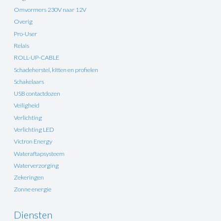
Omvormers 230V naar 12V
Overig
Pro-User
Relais
ROLL-UP-CABLE
Schadeherstel, kitten en profielen
Schakelaars
USB contactdozen
Veiligheid
Verlichting
Verlichting LED
Victron Energy
Wateraftapsysteem
Waterverzorging
Zekeringen
Zonne energie
Diensten