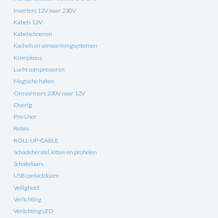
Inverters 12V naar 230V
Kabels 12V
Kabelschoenen
Kachels en verwarmingsystemen
Krimpkous
Lucht compressoren
Magische haken
Omvormers 230V naar 12V
Overig
Pro-User
Relais
ROLL-UP-CABLE
Schadeherstel, kitten en profielen
Schakelaars
USB contactdozen
Veiligheid
Verlichting
Verlichting LED