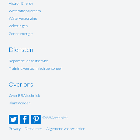
Victron Energy
Wateraftapsysteem
Waterverzorging
Zekeringen
Zonne energie
Diensten
Reparatie- en testservice
Training van technisch personeel
Over ons
Over BBA techniek
Klant worden
© BBAtechniek
Privacy
Disclaimer
Algemene voorwaarden