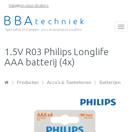
Overslaan
Inloggen voor dealers
en
naar
de
Togg
Specialist in camper- en caravanaccessoires
inhoud
navi
gaan
1.5V R03 Philips Longlife
AAA batterij (4x)
Producten
Accu’s & Toebehoren
Batterijen