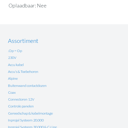
Oplaadbaar: Nee
Assortiment
.Op = Op
230V
Accu kabel
Accu’s & Toebehoren
Alpine
Buitenwand contactdozen
Coax
Connectoren 12V
Controle panelen
Gereedschap & kabelmontage
Inprojal Systeem 20.000
Inprojal Systeem 30.000 & C-Line