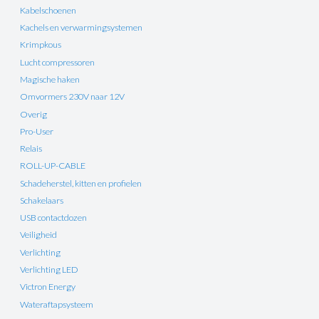
Kabelschoenen
Kachels en verwarmingsystemen
Krimpkous
Lucht compressoren
Magische haken
Omvormers 230V naar 12V
Overig
Pro-User
Relais
ROLL-UP-CABLE
Schadeherstel, kitten en profielen
Schakelaars
USB contactdozen
Veiligheid
Verlichting
Verlichting LED
Victron Energy
Wateraftapsysteem