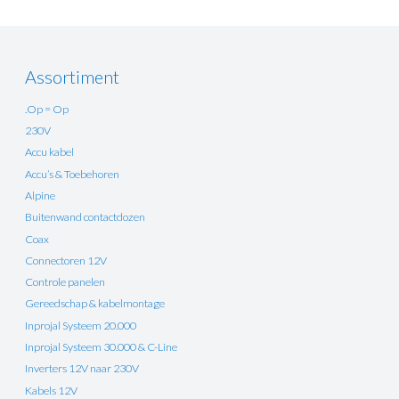
Assortiment
.Op = Op
230V
Accu kabel
Accu’s & Toebehoren
Alpine
Buitenwand contactdozen
Coax
Connectoren 12V
Controle panelen
Gereedschap & kabelmontage
Inprojal Systeem 20.000
Inprojal Systeem 30.000 & C-Line
Inverters 12V naar 230V
Kabels 12V