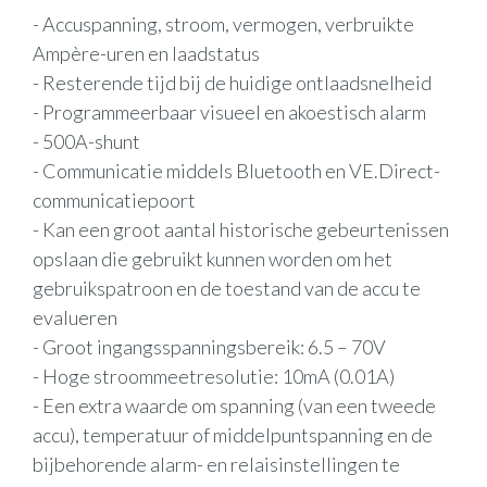
- Accuspanning, stroom, vermogen, verbruikte
Ampère-uren en laadstatus
- Resterende tijd bij de huidige ontlaadsnelheid
- Programmeerbaar visueel en akoestisch alarm
- 500A-shunt
- Communicatie middels Bluetooth en VE.Direct-
communicatiepoort
- Kan een groot aantal historische gebeurtenissen
opslaan die gebruikt kunnen worden om het
gebruikspatroon en de toestand van de accu te
evalueren
- Groot ingangsspanningsbereik: 6.5 – 70V
- Hoge stroommeetresolutie: 10mA (0.01A)
- Een extra waarde om spanning (van een tweede
accu), temperatuur of middelpuntspanning en de
bijbehorende alarm- en relaisinstellingen te