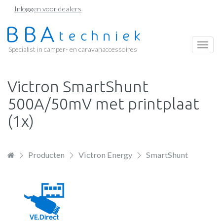
Overslaan
Inloggen voor dealers
en
naar
de
Togg
Specialist in camper- en caravanaccessoires
inhoud
navi
gaan
Victron SmartShunt
500A/50mV met printplaat
(1x)
Producten
Victron Energy
⁠SmartShunt