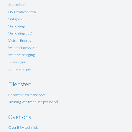
Schakelaars
USB contactdozen
Veiligheid
Verlichting
Verlichting LED
Victron Energy
Wateraftapsysteem
Waterverzorging
Zekeringen
Zonne energie
Diensten
Reparatie- en testservice
Training van technisch personeel
Over ons
Over BBA techniek