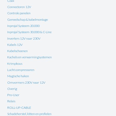
Coax
Connectoren 12V
Controle panelen
Gereedschap & kabelmontage
Inprojal Systeem 20.000
Inprojal Systeem 30.000 & C-Line
Inverters 12V naar 230V
Kabels 12V
Kabelschoenen
Kachels en verwarmingsystemen
Krimpkous
Lucht compressoren
Magische haken
Omvormers 230V naar 12V
Overig
Pro-User
Relais
ROLL-UP-CABLE
Schadeherstel, kitten en profielen