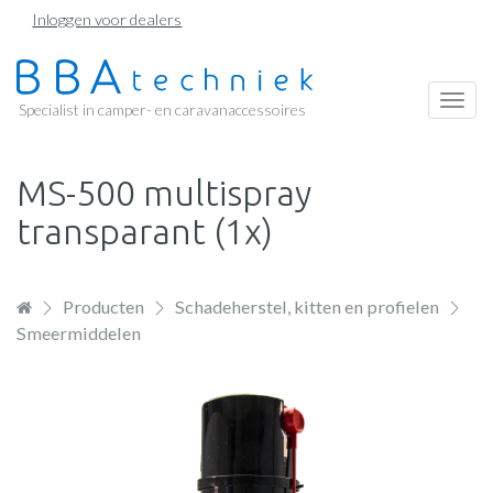
Overslaan
Inloggen voor dealers
en
naar
de
Togg
Specialist in camper- en caravanaccessoires
inhoud
navi
gaan
MS-500 multispray
transparant (1x)
Producten
Schadeherstel, kitten en profielen
Smeermiddelen