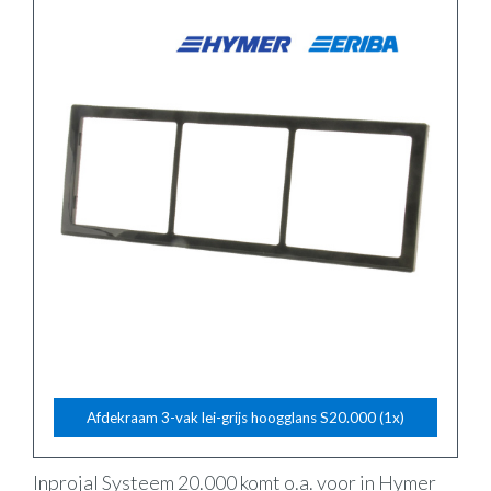
Afdekraam 3-vak lei-grijs hoogglans S20.000 (1x)
Inprojal Systeem 20.000 komt o.a. voor in Hymer