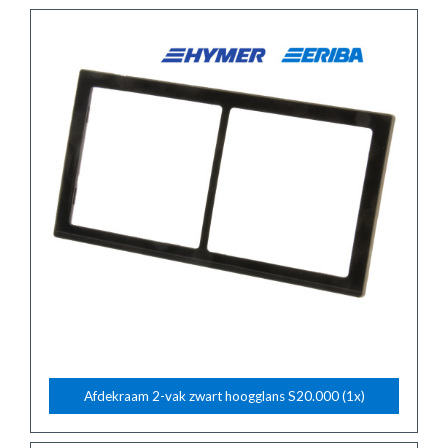
Afdekraam 2-vak zwart hoogglans S20.000 (1x)