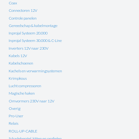
Coax
Connectoren 12V
Controle panelen
Gereedschap & kabelmontage
Inprojal Systeem 20.000
Inprojal Systeem 30.000 & C-Line
Inverters 12V naar 230V
Kabels 12V
Kabelschoenen
Kachels en verwarmingsystemen
Krimpkous
Lucht compressoren
Magische haken
Omvormers 230V naar 12V
Overig
Pro-User
Relais
ROLL-UP-CABLE
Schadeherstel, kitten en profielen