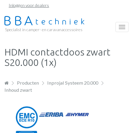
Overslaan
Inloggen voor dealers
en
naar
de
Togg
Specialist in camper- en caravanaccessoires
inhoud
navi
gaan
HDMI contactdoos zwart
S20.000 (1x)
Producten
Inprojal Systeem 20.000
Inhoud zwart