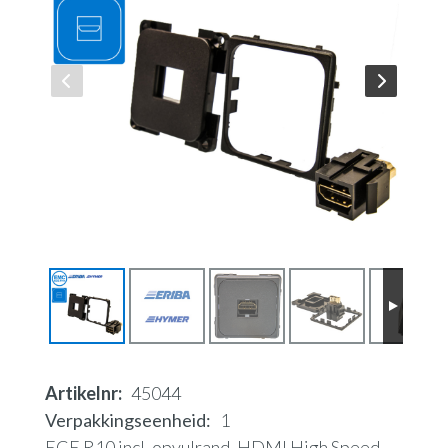
Artikelnr
45044
Verpakkingseenheid
1
ECE R10 incl. opvulrand. HDMI High Speed