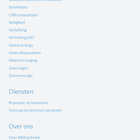
Schakelaars
USB contactdozen
Veiligheid
Verlichting
Verlichting LED
Victron Energy
Wateraftapsysteem
Waterverzorging
Zekeringen
Zonne energie
Diensten
Reparatie- en testservice
Training van technisch personeel
Over ons
Over BBA techniek