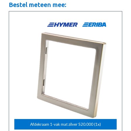
Bestel meteen mee:
Afdekraam 1-vak mat zilver S20.000 (1x)