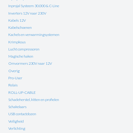
Inprojal Systeem 30.000 & C-Line
Inverters 12V naar 230V
Kabels 12V
Kabelschoenen
Kachels en verwarmingsystemen
Krimpkous
Lucht compressoren
Magische haken
Omvormers 230V naar 12V
Overig
Pro-User
Relais
ROLL-UP-CABLE
Schadeherstel, kitten en profielen
Schakelaars
USB contactdozen
Veiligheid
Verlichting