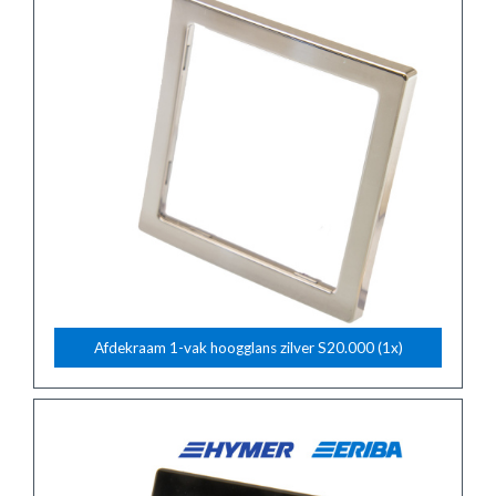
Afdekraam 1-vak hoogglans zilver S20.000 (1x)