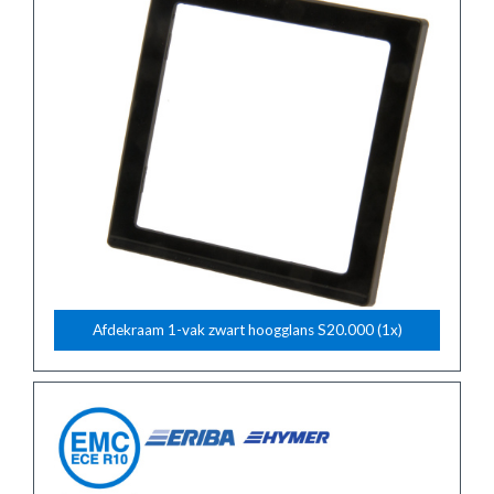
Afdekraam 1-vak zwart hoogglans S20.000 (1x)