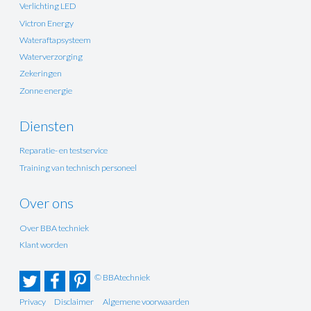
Verlichting LED
Victron Energy
Wateraftapsysteem
Waterverzorging
Zekeringen
Zonne energie
Diensten
Reparatie- en testservice
Training van technisch personeel
Over ons
Over BBA techniek
Klant worden
© BBAtechniek
Privacy
Disclaimer
Algemene voorwaarden