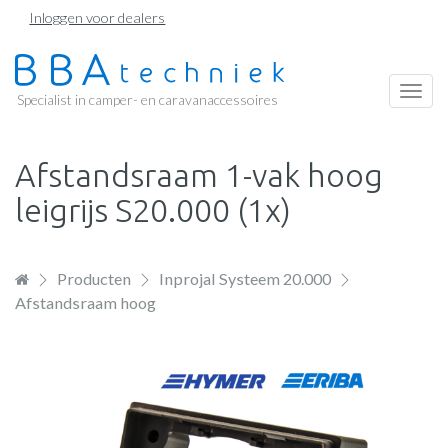
Overslaan
Inloggen voor dealers
en
naar
de
Togg
Specialist in camper- en caravanaccessoires
inhoud
navi
gaan
Afstandsraam 1-vak hoog
leigrijs S20.000 (1x)
Producten
Inprojal Systeem 20.000
Afstandsraam hoog