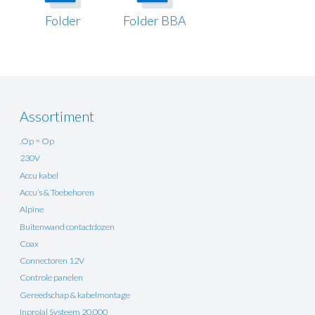
Folder
Folder BBA
Assortiment
.Op = Op
230V
Accu kabel
Accu’s & Toebehoren
Alpine
Buitenwand contactdozen
Coax
Connectoren 12V
Controle panelen
Gereedschap & kabelmontage
Inprojal Systeem 20.000