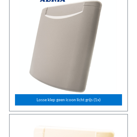
Losse klep geen icoon licht grijs (1x)