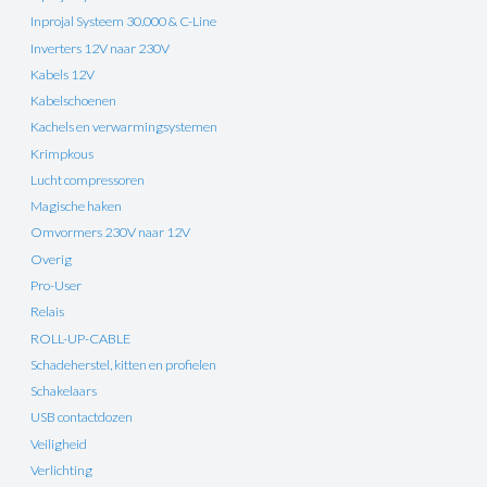
Inprojal Systeem 30.000 & C-Line
Inverters 12V naar 230V
Kabels 12V
Kabelschoenen
Kachels en verwarmingsystemen
Krimpkous
Lucht compressoren
Magische haken
Omvormers 230V naar 12V
Overig
Pro-User
Relais
ROLL-UP-CABLE
Schadeherstel, kitten en profielen
Schakelaars
USB contactdozen
Veiligheid
Verlichting