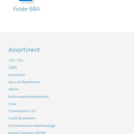
Folder BBA
Assortiment
.Op = Op
230V
Accu kabel
Accu’s & Toebehoren
Alpine
Buitenwand contactdozen
Coax
Connectoren 12V
Controle panelen
Gereedschap & kabelmontage
Inprojal Systeem 20.000