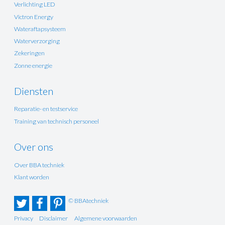
Verlichting LED
Victron Energy
Wateraftapsysteem
Waterverzorging
Zekeringen
Zonne energie
Diensten
Reparatie- en testservice
Training van technisch personeel
Over ons
Over BBA techniek
Klant worden
© BBAtechniek
Privacy
Disclaimer
Algemene voorwaarden