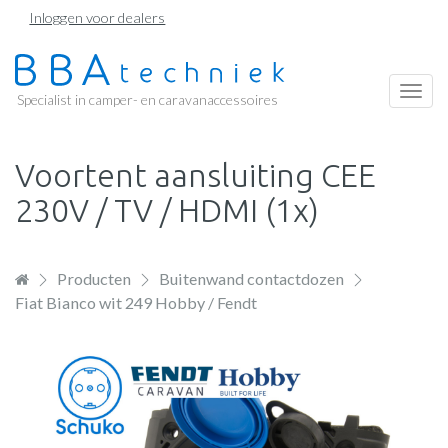
Overslaan
Inloggen voor dealers
en
naar
de
Togg
Specialist in camper- en caravanaccessoires
inhoud
navi
gaan
Voortent aansluiting CEE
230V / TV / HDMI (1x)
Producten
Buitenwand contactdozen
Fiat Bianco wit 249 Hobby / Fendt