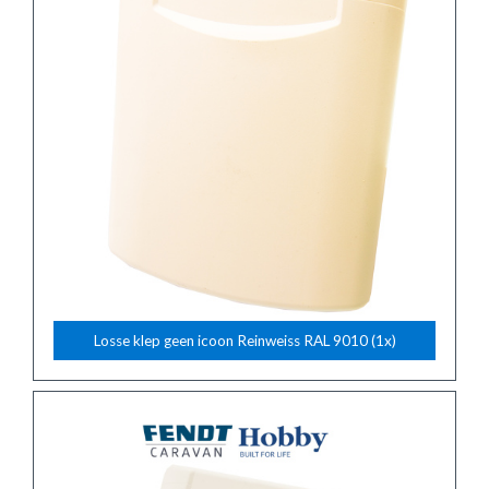
Losse klep geen icoon Reinweiss RAL 9010 (1x)