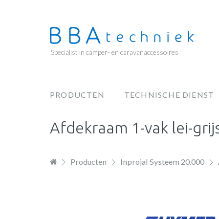
Overslaan
en
naar
de
Specialist in camper- en caravanaccessoires
inhoud
gaan
PRODUCTEN
TECHNISCHE DIENST
Hoofdnavigatie
Afdekraam 1-vak lei-gri
Producten
Inprojal Systeem 20.000