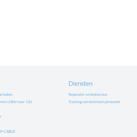
Diensten
e haken
Reparatie- en testservice
ers 230V naar 12V
Training van technisch personeel
r
UP-CABLE