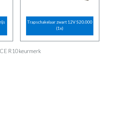
ijs
Trapschakelaar zwart 12V S20.000
(1x)
 ECE R10 keurmerk