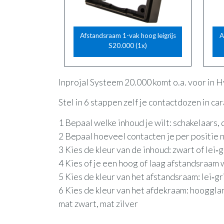
Afstandsraam 1-vak hoog leigrijs
A
S20.000 (1x)
Inprojal Systeem 20.000 komt o.a. voor in 
Stel in 6 stappen zelf je contactdozen in c
1 Bepaal welke inhoud je wilt: schakelaars
2 Bepaal hoeveel contacten je per positie no
3 Kies de kleur van de inhoud: zwart of lei‑g
4 Kies of je een hoog of laag afstandsraam 
5 Kies de kleur van het afstandsraam: lei‑gr
6 Kies de kleur van het afdekraam: hoogglan
mat zwart, mat zilver