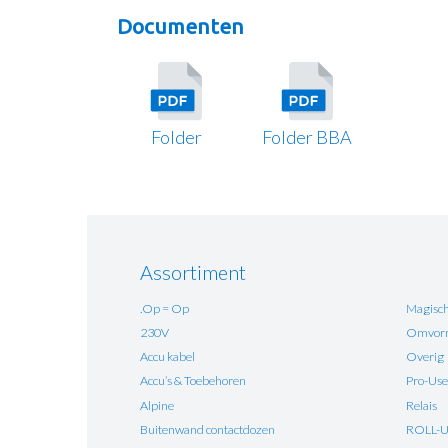
Documenten
Folder
Folder BBA
Assortiment
.Op = Op
Magisch
230V
Omvorm
Accu kabel
Overig
Accu’s & Toebehoren
Pro-Use
Alpine
Relais
Buitenwand contactdozen
ROLL-