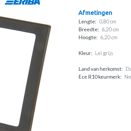
Afmetingen
Lengte
0,80 cm
Breedte
6,20 cm
Hoogte
6,20 cm
Kleur
Lei grijs
Land van herkomst
Du
Ece R10 keurmerk
N