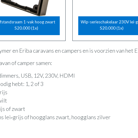
fstandsraam 1-vak hoog zwart
Wip-serieschakelaar 230V lei-gr
S20.000 (1x)
S20.000 (1x)
Hymer en Eriba caravans en campers en is voorzien van het
aravan of camper samen:
, dimmers, USB, 12V, 230V, HDMI
dig hebt: 1, 2 of 3
rijs
wilt
ijs of zwart
s lei‑grijs of hoogglans zwart, hoogglans zilver