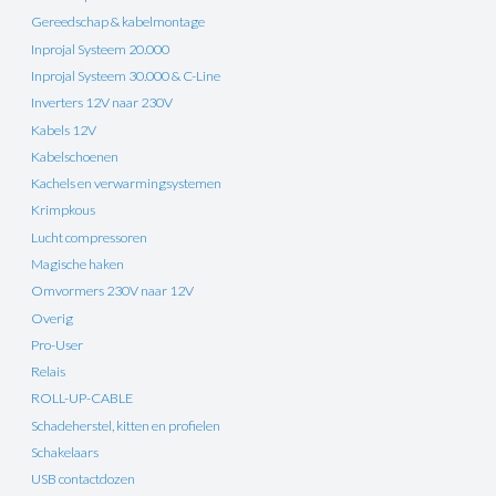
Gereedschap & kabelmontage
Inprojal Systeem 20.000
Inprojal Systeem 30.000 & C-Line
Inverters 12V naar 230V
Kabels 12V
Kabelschoenen
Kachels en verwarmingsystemen
Krimpkous
Lucht compressoren
Magische haken
Omvormers 230V naar 12V
Overig
Pro-User
Relais
ROLL-UP-CABLE
Schadeherstel, kitten en profielen
Schakelaars
USB contactdozen