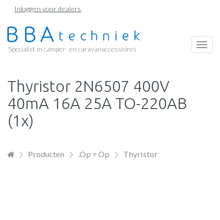
Overslaan
Inloggen voor dealers
en
naar
de
Togg
Specialist in camper- en caravanaccessoires
inhoud
navi
gaan
Thyristor 2N6507 400V
40mA 16A 25A TO-220AB
(1x)
Producten
.Op = Op
Thyristor