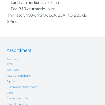
Land van herkomst
China
Ece R10 keurmerk
Nee
Thyristor, 400V, 40mA, 16A, 25A, TO-220AB,
3Pins
Assortiment
.Op = Op
230V
Accu kabel
Accu’s & Toebehoren
Alpine
Buitenwand contactdozen
Coax
Connectoren 12V
Controle panelen