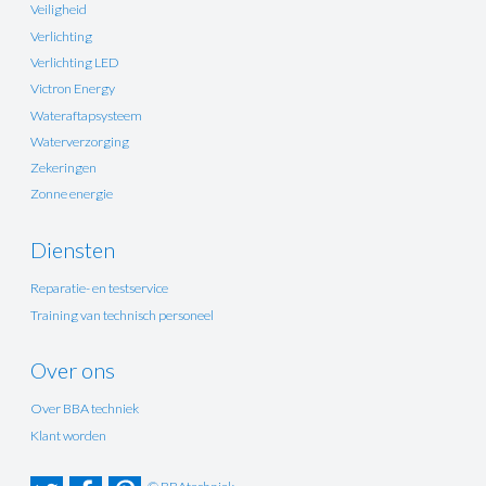
Veiligheid
Verlichting
Verlichting LED
Victron Energy
Wateraftapsysteem
Waterverzorging
Zekeringen
Zonne energie
Diensten
Reparatie- en testservice
Training van technisch personeel
Over ons
Over BBA techniek
Klant worden