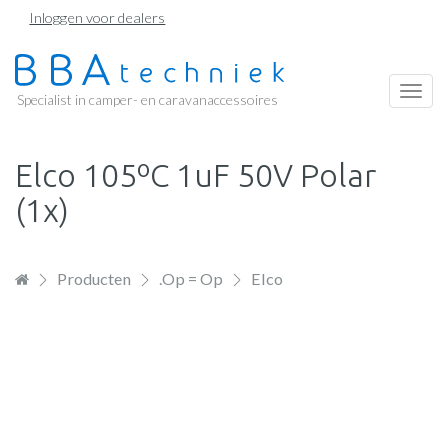
Overslaan
Inloggen voor dealers
en
naar
de
Togg
Specialist in camper- en caravanaccessoires
inhoud
navi
gaan
Elco 105ºC 1uF 50V Polar
(1x)
Producten
.Op = Op
Elco