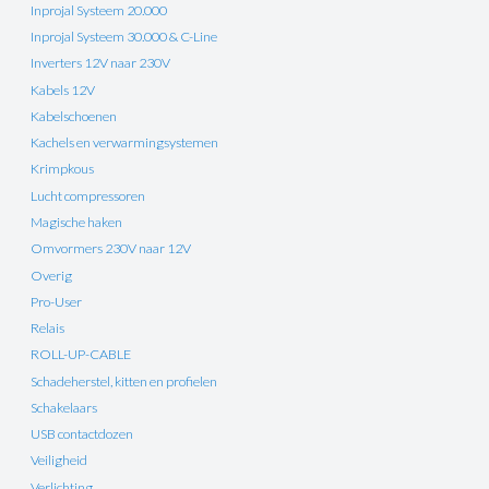
Inprojal Systeem 20.000
Inprojal Systeem 30.000 & C-Line
Inverters 12V naar 230V
Kabels 12V
Kabelschoenen
Kachels en verwarmingsystemen
Krimpkous
Lucht compressoren
Magische haken
Omvormers 230V naar 12V
Overig
Pro-User
Relais
ROLL-UP-CABLE
Schadeherstel, kitten en profielen
Schakelaars
USB contactdozen
Veiligheid
Verlichting