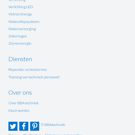
Verlichting LED
Victron Energy
Wateraftapsysteem
Waterverzorging
Zekeringen
Zonne energie
Diensten
Reparatie- en testservice
Training van technisch personeel
Over ons
Over BBA techniek
Klant worden
© BBAtechniek