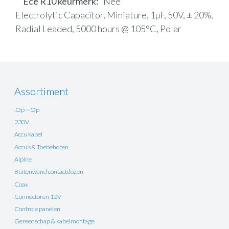
Ece R10 keurmerk
Nee
Electrolytic Capacitor, Miniature, 1µF, 50V, ± 20%,
Radial Leaded, 5000 hours @ 105°C, Polar
Assortiment
.Op = Op
230V
Accu kabel
Accu’s & Toebehoren
Alpine
Buitenwand contactdozen
Coax
Connectoren 12V
Controle panelen
Gereedschap & kabelmontage