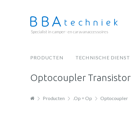
Overslaan
en
naar
de
Specialist in camper- en caravanaccessoires
inhoud
gaan
PRODUCTEN
TECHNISCHE DIENST
Hoofdnavigatie
Optocoupler Transistor
Producten
.Op = Op
Optocoupler