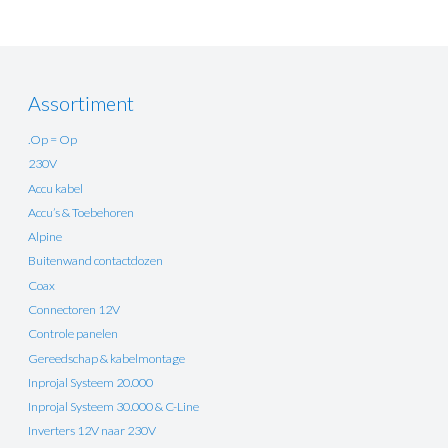
Assortiment
.Op = Op
230V
Accu kabel
Accu’s & Toebehoren
Alpine
Buitenwand contactdozen
Coax
Connectoren 12V
Controle panelen
Gereedschap & kabelmontage
Inprojal Systeem 20.000
Inprojal Systeem 30.000 & C-Line
Inverters 12V naar 230V