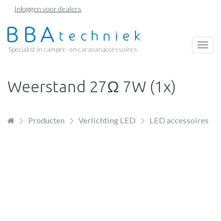
Overslaan
Inloggen voor dealers
en
naar
de
Togg
Specialist in camper- en caravanaccessoires
inhoud
navi
gaan
Weerstand 27Ω 7W (1x)
Producten
Verlichting LED
LED accessoires