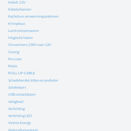
Kabels 12V
Kabelschoenen
Kachels en verwarmingsystemen
Krimpkous
Lucht compressoren
Magische haken
Omvormers 230V naar 12V
Overig
Pro-User
Relais
ROLL-UP-CABLE
Schadeherstel, kitten en profielen
Schakelaars
USB contactdozen
Veiligheid
Verlichting
Verlichting LED
Victron Energy
Wateraftapsysteem