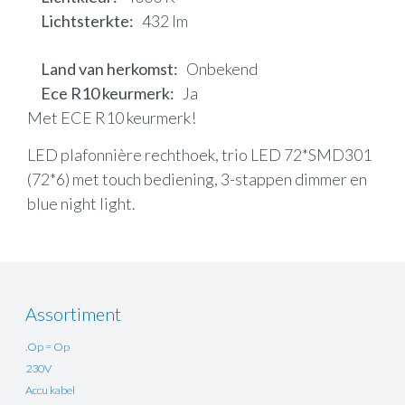
Lichtsterkte
432 lm
Land van herkomst
Onbekend
Ece R10 keurmerk
Ja
Met ECE R10 keurmerk!
LED plafonnière rechthoek, trio LED 72*SMD301
(72*6) met touch bediening, 3-stappen dimmer en
blue night light.
Assortiment
.Op = Op
230V
Accu kabel