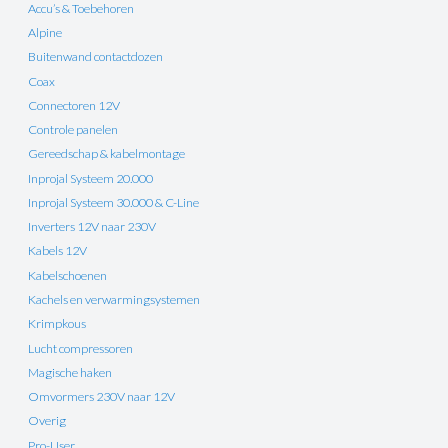
Accu’s & Toebehoren
Alpine
Buitenwand contactdozen
Coax
Connectoren 12V
Controle panelen
Gereedschap & kabelmontage
Inprojal Systeem 20.000
Inprojal Systeem 30.000 & C-Line
Inverters 12V naar 230V
Kabels 12V
Kabelschoenen
Kachels en verwarmingsystemen
Krimpkous
Lucht compressoren
Magische haken
Omvormers 230V naar 12V
Overig
Pro-User