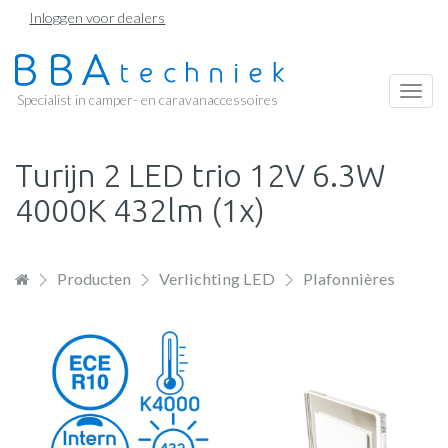
Overslaan
Inloggen voor dealers
en
naar
de
Togg
Specialist in camper- en caravanaccessoires
inhoud
navi
gaan
Turijn 2 LED trio 12V 6.3W
4000K 432lm (1x)
Producten
Verlichting LED
Plafonnières