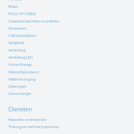
Relais
ROLL-UP-CABLE
Schadeherstel, kitten en profielen
Schakelaars
USB contactdozen
Veiligheid
Verlichting
Verlichting LED
Victron Energy
Wateraftapsysteem
Waterverzorging
Zekeringen
Zonne energie
Diensten
Reparatie- en testservice
Training van technisch personeel