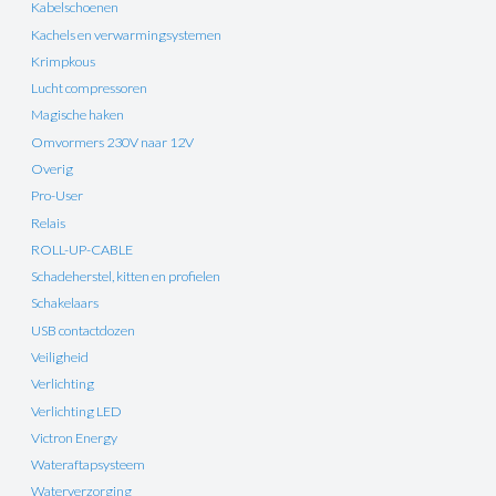
Kabelschoenen
Kachels en verwarmingsystemen
Krimpkous
Lucht compressoren
Magische haken
Omvormers 230V naar 12V
Overig
Pro-User
Relais
ROLL-UP-CABLE
Schadeherstel, kitten en profielen
Schakelaars
USB contactdozen
Veiligheid
Verlichting
Verlichting LED
Victron Energy
Wateraftapsysteem
Waterverzorging