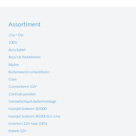
Assortiment
.Op = Op
230V
Accu kabel
Accu’s & Toebehoren
Alpine
Buitenwand contactdozen
Coax
Connectoren 12V
Controle panelen
Gereedschap & kabelmontage
Inprojal Systeem 20.000
Inprojal Systeem 30.000 & C-Line
Inverters 12V naar 230V
Kabels 12V