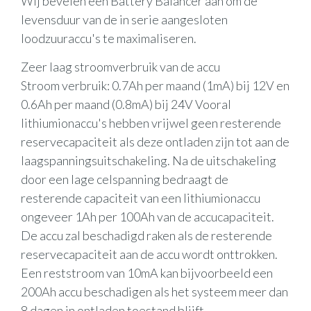
Wij bevelen een Battery Balancer aan om de
levensduur van de in serie aangesloten
loodzuuraccu's te maximaliseren.
Zeer laag stroomverbruik van de accu
Stroom verbruik: 0.7Ah per maand (1mA) bij 12V en
0.6Ah per maand (0.8mA) bij 24V Vooral
lithiumionaccu's hebben vrijwel geen resterende
reservecapaciteit als deze ontladen zijn tot aan de
laagspanningsuitschakeling. Na de uitschakeling
door een lage celspanning bedraagt de
resterende capaciteit van een lithiumionaccu
ongeveer 1Ah per 100Ah van de accucapaciteit.
De accu zal beschadigd raken als de resterende
reservecapaciteit aan de accu wordt onttrokken.
Een reststroom van 10mA kan bijvoorbeeld een
200Ah accu beschadigen als het systeem meer dan
8 dagen in ontladen toestand blijft.