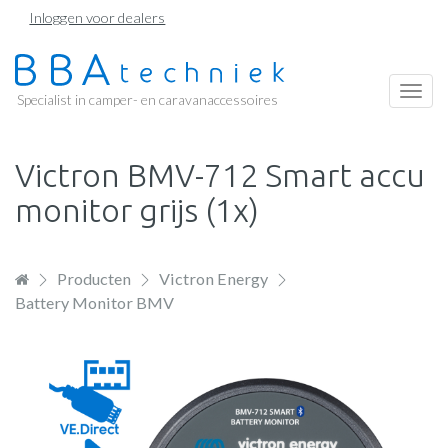
Overslaan
Inloggen voor dealers
en
naar
de
Togg
Specialist in camper- en caravanaccessoires
inhoud
navi
gaan
Victron BMV-712 Smart accu
monitor grijs (1x)
Producten
Victron Energy
Battery Monitor BMV