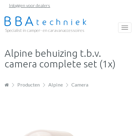
Overslaan
Inloggen voor dealers
en
naar
de
Togg
Specialist in camper- en caravanaccessoires
inhoud
navi
gaan
Alpine behuizing t.b.v.
camera complete set (1x)
Producten
Alpine
Camera