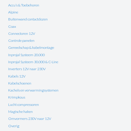
Accu’s & Toebehoren
Alpine
Buitenwand contactdozen
Coax
Connectoren 12V
Controle panelen
Gereedschap & kabelmontage
Inprojal Systeem 20.000
Inprojal Systeem 30.000 & C-Line
Inverters 12V naar 230V
Kabels 12V
Kabelschoenen
Kachels en verwarmingsystemen
Krimpkous
Lucht compressoren
Magische haken
Omvormers 230V naar 12V
Overig