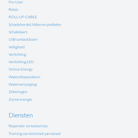
Pro-User
Relais
ROLL-UP-CABLE
Schadeherstel, kitten en profielen
Schakelaars
USB contactdozen
Veiligheid
Verlichting
Verlichting LED
Victron Energy
Wateraftapsysteem
Waterverzorging
Zekeringen
Zonne energie
Diensten
Reparatie- en testservice
Training van technisch personeel