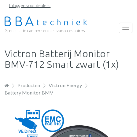
Overslaan
Inloggen voor dealers
en
naar
de
Togg
Specialist in camper- en caravanaccessoires
inhoud
navi
gaan
Victron Batterij Monitor
BMV-712 Smart zwart (1x)
Producten
Victron Energy
Battery Monitor BMV