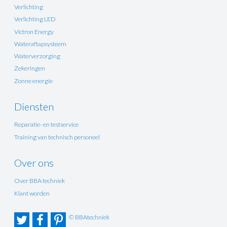
Verlichting
Verlichting LED
Victron Energy
Wateraftapsysteem
Waterverzorging
Zekeringen
Zonne energie
Diensten
Reparatie- en testservice
Training van technisch personeel
Over ons
Over BBA techniek
Klant worden
© BBAtechniek