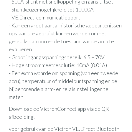
- 500A-shunt met snelkoppeling en aansluitset
- Shuntkeuzemogelijkheid tot 10000A
- VE.Direct-communicatiepoort
- Kan een groot aantal historische gebeurtenissen
opslaan die gebruikt kunnen worden om het
gebruikspatroon en de toestand van de accu te
evalueren
- Groot ingangsspanningsbereik: 6.5 – 70V
- Hoge stroommeetresolutie: 10mA (0.01A)
- Een extra waarde om spanning (van een tweede
accu), temperatuur of middelpuntspanning en de
bijbehorende alarm- en relaisinstellingen te
meten
Download de VictronConnect app via de QR
afbeelding.
voor gebruik van de Victron VE.Direct Bluetooth