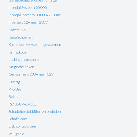
Gereedschap & kabelmontage
Inprojal Systeem 20.000
Inprojal Systeem 30.000 & C-Line
Inverters 12V naar 230V
Kabels 12V
Kabelschoenen
Kachels en verwarmingsystemen
Krimpkous
Lucht compressoren
Magische haken
Omvormers 230V naar 12V
Overig
Pro-User
Relais
ROLL-UP-CABLE
Schadeherstel, kitten en profielen
Schakelaars
USB contactdozen
Veiligheid