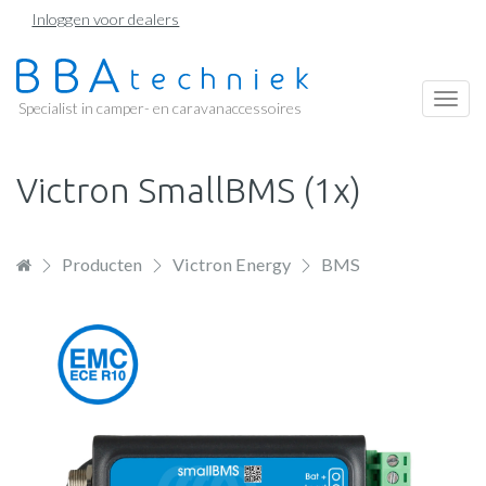
Overslaan
Inloggen voor dealers
en
naar
de
Togg
Specialist in camper- en caravanaccessoires
inhoud
navi
gaan
Victron SmallBMS (1x)
Producten
Victron Energy
BMS