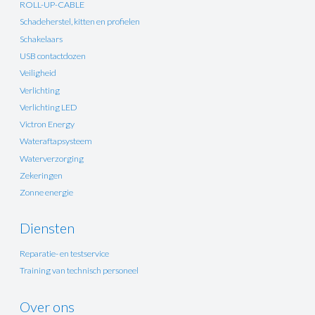
ROLL-UP-CABLE
Schadeherstel, kitten en profielen
Schakelaars
USB contactdozen
Veiligheid
Verlichting
Verlichting LED
Victron Energy
Wateraftapsysteem
Waterverzorging
Zekeringen
Zonne energie
Diensten
Reparatie- en testservice
Training van technisch personeel
Over ons