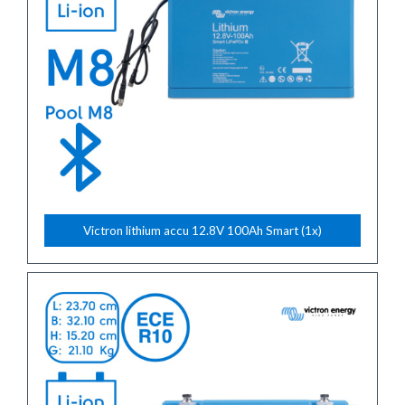
Victron lithium accu 12.8V 100Ah Smart (1x)