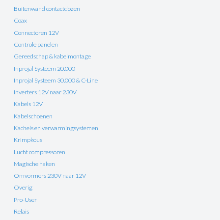
Buitenwand contactdozen
Coax
Connectoren 12V
Controle panelen
Gereedschap & kabelmontage
Inprojal Systeem 20.000
Inprojal Systeem 30.000 & C-Line
Inverters 12V naar 230V
Kabels 12V
Kabelschoenen
Kachels en verwarmingsystemen
Krimpkous
Lucht compressoren
Magische haken
Omvormers 230V naar 12V
Overig
Pro-User
Relais