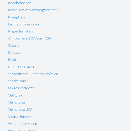
Kabelschoenen
Kachels en verwarmingsystemen
Krimpkous
Lucht compressoren
Magische haken
Omvormers 230V naar 12V
Overig
Pro-User
Relais
ROLL-UP-CABLE
Schadeherstel, kitten en profielen
Schakelaars
USB contactdozen
Veiligheid
Verlichting
Verlichting LED
Victron Energy
Wateraftapsysteem
Waterverzorging