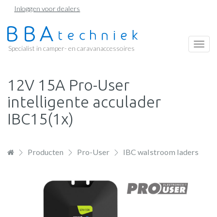
Overslaan
Inloggen voor dealers
en
naar
de
Togg
Specialist in camper- en caravanaccessoires
inhoud
navi
gaan
12V 15A Pro-User
intelligente acculader
IBC15(1x)
Producten
Pro-User
IBC walstroom laders