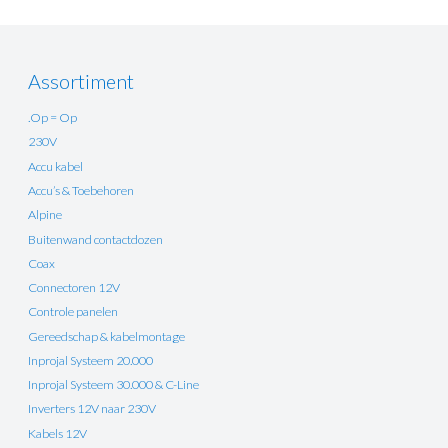
Assortiment
.Op = Op
230V
Accu kabel
Accu’s & Toebehoren
Alpine
Buitenwand contactdozen
Coax
Connectoren 12V
Controle panelen
Gereedschap & kabelmontage
Inprojal Systeem 20.000
Inprojal Systeem 30.000 & C-Line
Inverters 12V naar 230V
Kabels 12V