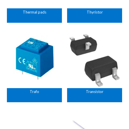
Thermal pads
Thyristor
Trafo
Transistor