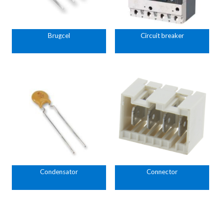
Brugcel
Circuit breaker
Condensator
Connector