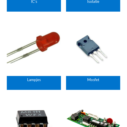
IC’s
Isolatie
Lampjes
Mosfet