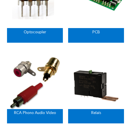
Optocoupler
PCB
RCA Phono Audio Video
Relais