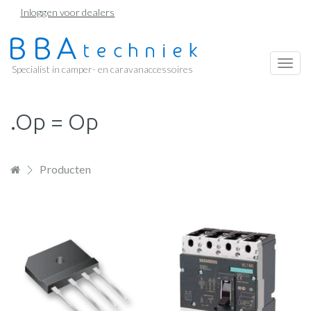
Overslaan
Inloggen voor dealers
en
naar
de
Togg
Specialist in camper- en caravanaccessoires
inhoud
navi
gaan
.Op = Op
Producten