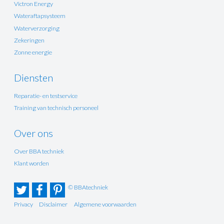
Victron Energy
Wateraftapsysteem
Waterverzorging
Zekeringen
Zonne energie
Diensten
Reparatie- en testservice
Training van technisch personeel
Over ons
Over BBA techniek
Klant worden
© BBAtechniek
Privacy
Disclaimer
Algemene voorwaarden