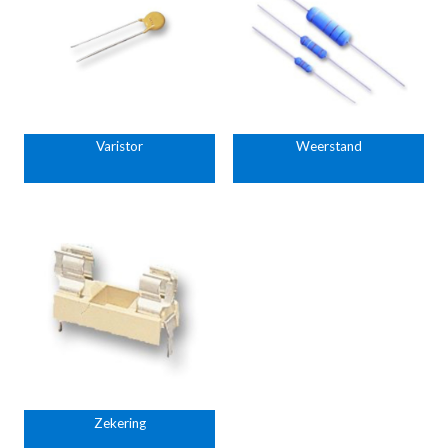
Varistor
Weerstand
Zekering