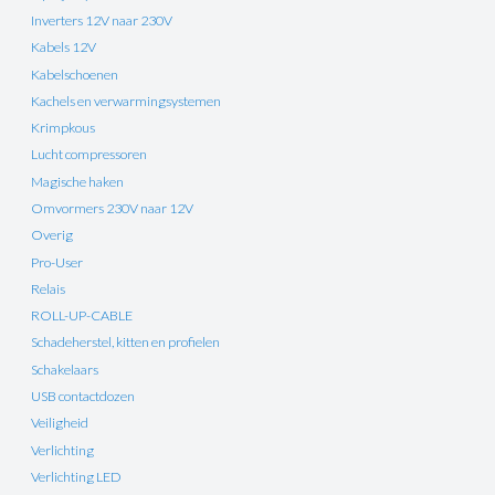
Inverters 12V naar 230V
Kabels 12V
Kabelschoenen
Kachels en verwarmingsystemen
Krimpkous
Lucht compressoren
Magische haken
Omvormers 230V naar 12V
Overig
Pro-User
Relais
ROLL-UP-CABLE
Schadeherstel, kitten en profielen
Schakelaars
USB contactdozen
Veiligheid
Verlichting
Verlichting LED