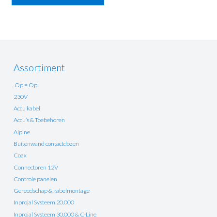
Assortiment
.Op = Op
230V
Accu kabel
Accu’s & Toebehoren
Alpine
Buitenwand contactdozen
Coax
Connectoren 12V
Controle panelen
Gereedschap & kabelmontage
Inprojal Systeem 20.000
Inprojal Systeem 30.000 & C-Line