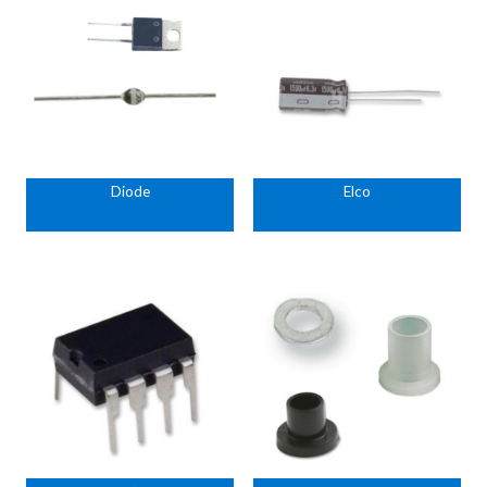
Diode
Elco