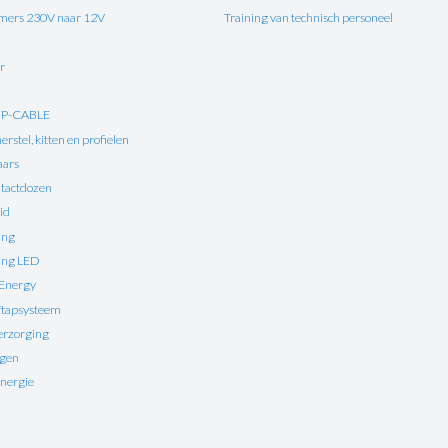
ers 230V naar 12V
Training van technisch personeel
r
UP-CABLE
rstel, kitten en profielen
aars
tactdozen
id
ing
ting LED
 Energy
ftapsysteem
erzorging
ngen
nergie