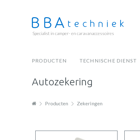
Overslaan
en
naar
de
Specialist in camper- en caravanaccessoires
inhoud
gaan
PRODUCTEN
TECHNISCHE DIENST
Hoofdnavigatie
Autozekering
Producten
Zekeringen