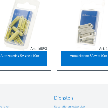
Art. 16893
Art. 
Autozekering 5A geel (10x)
Autozekering 8A wit (10x)
Diensten
e haken
Reparatie- en testservice