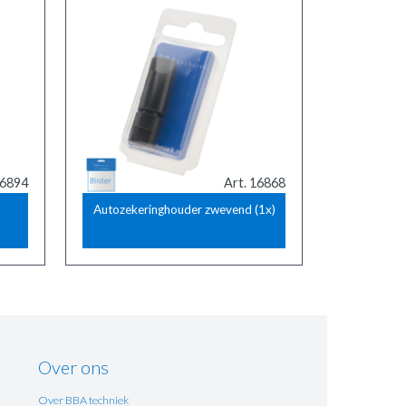
16894
Art. 16868
Autozekeringhouder zwevend (1x)
Over ons
Over BBA techniek