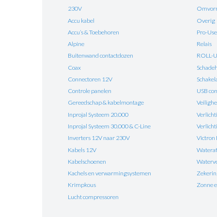
230V
Omvorm
Accu kabel
Overig
Accu’s & Toebehoren
Pro-Use
Alpine
Relais
Buitenwand contactdozen
ROLL-
Coax
Schadehe
Connectoren 12V
Schakel
Controle panelen
USB con
Gereedschap & kabelmontage
Veilighe
Inprojal Systeem 20.000
Verlicht
Inprojal Systeem 30.000 & C-Line
Verlich
Inverters 12V naar 230V
Victron
Kabels 12V
Watera
Kabelschoenen
Waterv
Kachels en verwarmingsystemen
Zekeri
Krimpkous
Zonne e
Lucht compressoren