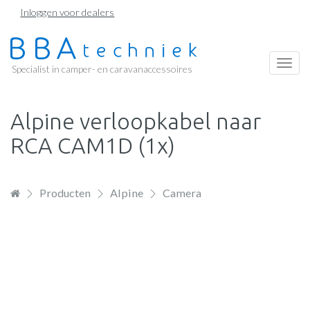
Overslaan
Inloggen voor dealers
en
naar
de
Togg
Specialist in camper- en caravanaccessoires
inhoud
navi
gaan
Alpine verloopkabel naar
RCA CAM1D (1x)
Producten
Alpine
Camera