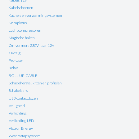
Kabels 12V
Kabelschoenen
Kachels en verwarmingsystemen
Krimpkous
Lucht compressoren
Magische haken
Omvormers 230V naar 12V
Overig
Pro-User
Relais
ROLL-UP-CABLE
Schadeherstel, kitten en profielen
Schakelaars
USB contactdozen
Veiligheid
Verlichting
Verlichting LED
Victron Energy
Wateraftapsysteem