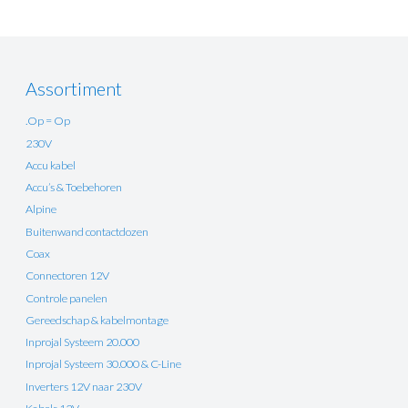
Assortiment
.Op = Op
230V
Accu kabel
Accu’s & Toebehoren
Alpine
Buitenwand contactdozen
Coax
Connectoren 12V
Controle panelen
Gereedschap & kabelmontage
Inprojal Systeem 20.000
Inprojal Systeem 30.000 & C-Line
Inverters 12V naar 230V