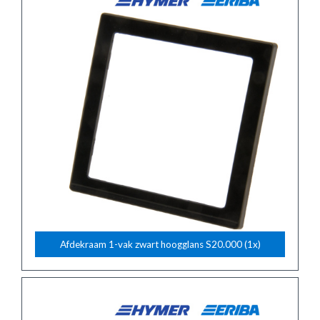
Afdekraam 1-vak zwart hoogglans S20.000 (1x)