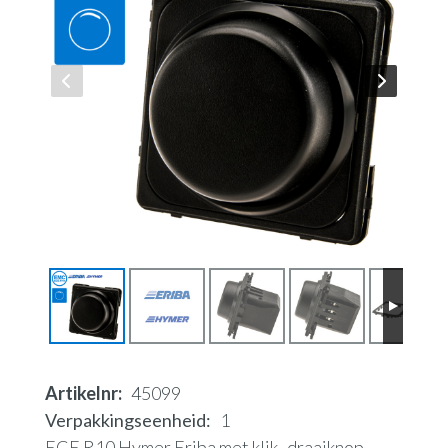
Artikelnr
45099
Verpakkingseenheid
1
ECE R10 Hymer Eriba met klik- draaiknop