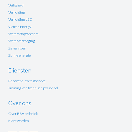
Veiligheid
Verlichting
Verlichting LED
Victron Energy
Wateraftapsysteem
Waterverzorging
Zekeringen
Zonne energie
Diensten
Reparatie- en testservice
Training van technisch personeel
Over ons
Over BBA techniek
Klant worden