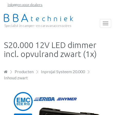
Overslaan
Inloggen voor dealers
en
naar
de
Togg
Specialist in camper- en caravanaccessoires
inhoud
navi
gaan
S20.000 12V LED dimmer
incl. opvulrand zwart (1x)
Producten
Inprojal Systeem 20.000
Inhoud zwart