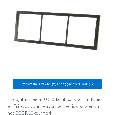
Afdekraam 3-vak lei-grijs hoogglans S20.000 (1x)
Inprojal Systeem 20.000 komt o.a. voor in Hymer
en Eriba caravans en campers en is voorzien van
het ECE R10 keurmerk