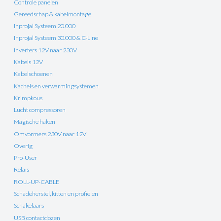
Controle panelen
Gereedschap & kabelmontage
Inprojal Systeem 20.000
Inprojal Systeem 30.000 & C-Line
Inverters 12V naar 230V
Kabels 12V
Kabelschoenen
Kachels en verwarmingsystemen
Krimpkous
Lucht compressoren
Magische haken
Omvormers 230V naar 12V
Overig
Pro-User
Relais
ROLL-UP-CABLE
Schadeherstel, kitten en profielen
Schakelaars
USB contactdozen