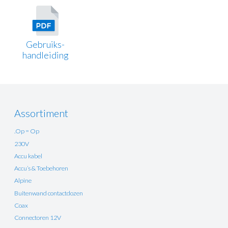
Gebruiks-
handleiding
Assortiment
.Op = Op
230V
Accu kabel
Accu’s & Toebehoren
Alpine
Buitenwand contactdozen
Coax
Connectoren 12V