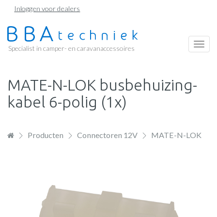
Overslaan
Inloggen voor dealers
en
naar
de
Togg
Specialist in camper- en caravanaccessoires
inhoud
navi
gaan
MATE-N-LOK busbehuizing-
kabel 6-polig (1x)
Producten
Connectoren 12V
MATE-N-LOK