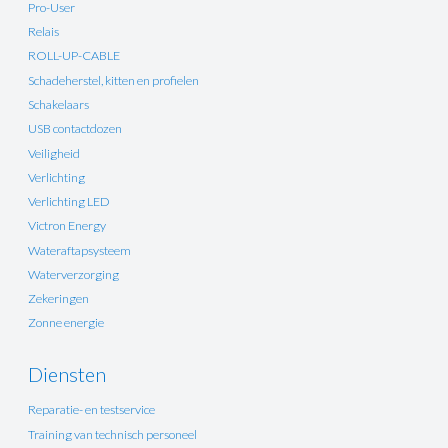
Pro-User
Relais
ROLL-UP-CABLE
Schadeherstel, kitten en profielen
Schakelaars
USB contactdozen
Veiligheid
Verlichting
Verlichting LED
Victron Energy
Wateraftapsysteem
Waterverzorging
Zekeringen
Zonne energie
Diensten
Reparatie- en testservice
Training van technisch personeel