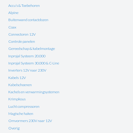
Accu’s & Toebehoren
Alpine
Buitenwand contactdozen
Coax
Connectoren 12V
Controle panelen
Gereedschap & kabelmontage
Inprojal Systeem 20.000
Inprojal Systeem 30.000 & C-Line
Inverters 12V naar 230V
Kabels 12V
Kabelschoenen
Kachels en verwarmingsystemen
Krimpkous
Lucht compressoren
Magische haken
Omvormers 230V naar 12V
Overig