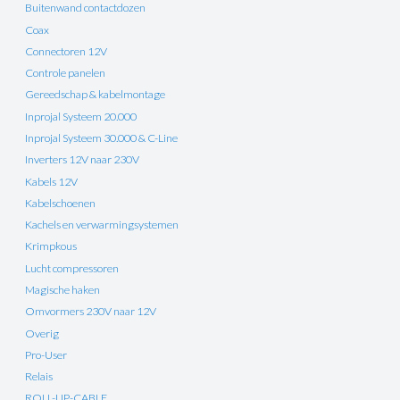
Buitenwand contactdozen
Coax
Connectoren 12V
Controle panelen
Gereedschap & kabelmontage
Inprojal Systeem 20.000
Inprojal Systeem 30.000 & C-Line
Inverters 12V naar 230V
Kabels 12V
Kabelschoenen
Kachels en verwarmingsystemen
Krimpkous
Lucht compressoren
Magische haken
Omvormers 230V naar 12V
Overig
Pro-User
Relais
ROLL-UP-CABLE