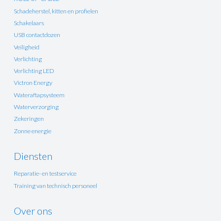
Schadeherstel, kitten en profielen
Schakelaars
USB contactdozen
Veiligheid
Verlichting
Verlichting LED
Victron Energy
Wateraftapsysteem
Waterverzorging
Zekeringen
Zonne energie
Diensten
Reparatie- en testservice
Training van technisch personeel
Over ons