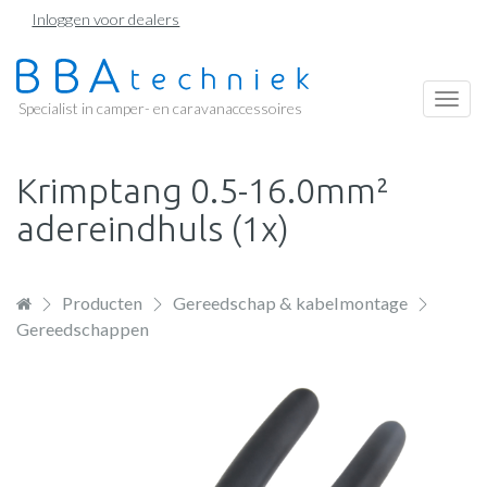
Overslaan
Inloggen voor dealers
en
naar
de
Togg
Specialist in camper- en caravanaccessoires
inhoud
navi
gaan
Krimptang 0.5-16.0mm²
adereindhuls (1x)
Producten
Gereedschap & kabelmontage
Gereedschappen