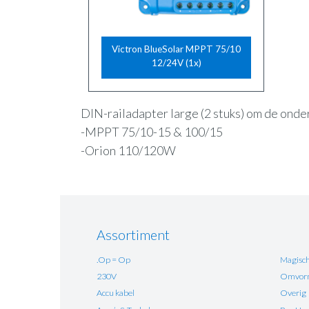
Victron BlueSolar MPPT 75/10
12/24V (1x)
DIN-railadapter large (2 stuks) om de onde
-MPPT 75/10-15 & 100/15
-Orion 110/120W
Assortiment
.Op = Op
Magisch
230V
Omvorm
Accu kabel
Overig