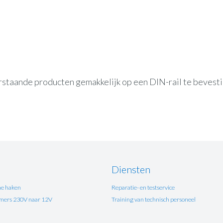
rstaande producten gemakkelijk op een DIN-rail te bevest
Diensten
e haken
Reparatie- en testservice
ers 230V naar 12V
Training van technisch personeel