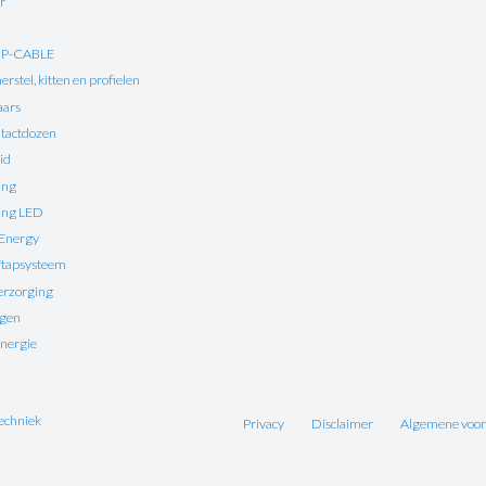
r
UP-CABLE
rstel, kitten en profielen
aars
tactdozen
id
ing
ting LED
 Energy
ftapsysteem
erzorging
ngen
nergie
echniek
Privacy
Disclaimer
Algemene voo