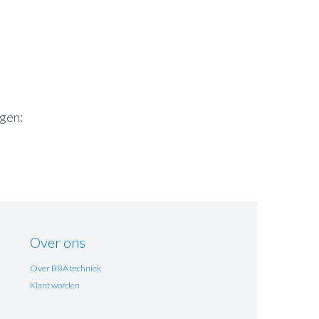
igen:
Over ons
Over BBA techniek
Klant worden