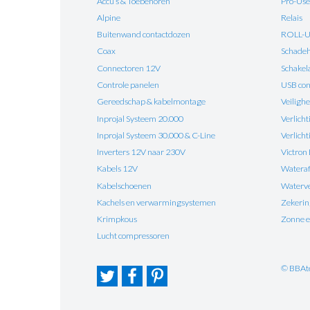
Accu’s & Toebehoren
Pro-Use
Alpine
Relais
Buitenwand contactdozen
ROLL-
Coax
Schadehe
Connectoren 12V
Schakel
Controle panelen
USB con
Gereedschap & kabelmontage
Veilighe
Inprojal Systeem 20.000
Verlicht
Inprojal Systeem 30.000 & C-Line
Verlich
Inverters 12V naar 230V
Victron
Kabels 12V
Watera
Kabelschoenen
Waterv
Kachels en verwarmingsystemen
Zekeri
Krimpkous
Zonne e
Lucht compressoren
© BBAt