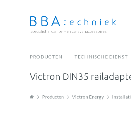
Overslaan
en
naar
de
Specialist in camper- en caravanaccessoires
inhoud
gaan
PRODUCTEN
TECHNISCHE DIENST
Hoofdnavigatie
Victron DIN35 railadapte
Producten
Victron Energy
Installat