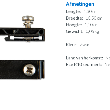
Afmetingen
Lengte
1,30 cm
Breedte
10,50 cm
Hoogte
1,10 cm
Gewicht
0,06 kg
Kleur
Zwart
Land van herkomst
N
Ece R10 keurmerk
N