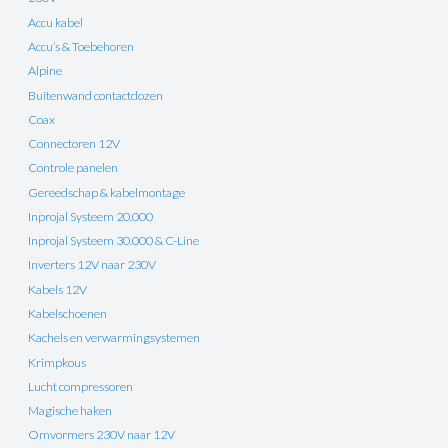
Accu kabel
Accu’s & Toebehoren
Alpine
Buitenwand contactdozen
Coax
Connectoren 12V
Controle panelen
Gereedschap & kabelmontage
Inprojal Systeem 20.000
Inprojal Systeem 30.000 & C-Line
Inverters 12V naar 230V
Kabels 12V
Kabelschoenen
Kachels en verwarmingsystemen
Krimpkous
Lucht compressoren
Magische haken
Omvormers 230V naar 12V