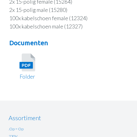
2x 15-polig female (15264)
2x 15-polig male (15280)
100x kabelschoen female (12324)
100x kabelschoen male (12327)
Documenten
Folder
Assortiment
.Op = Op
230V