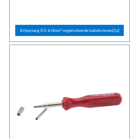
Krimptang 0.5-6.0mm² ongeïsoleerde kabelschoen(1x)