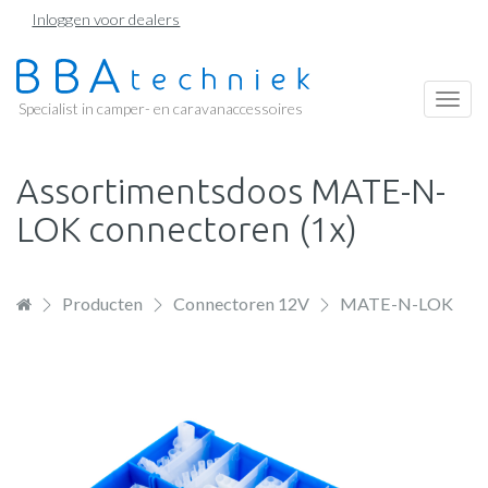
Overslaan
Inloggen voor dealers
en
naar
de
Togg
Specialist in camper- en caravanaccessoires
inhoud
navi
gaan
Assortimentsdoos MATE-N-
LOK connectoren (1x)
Producten
Connectoren 12V
MATE-N-LOK