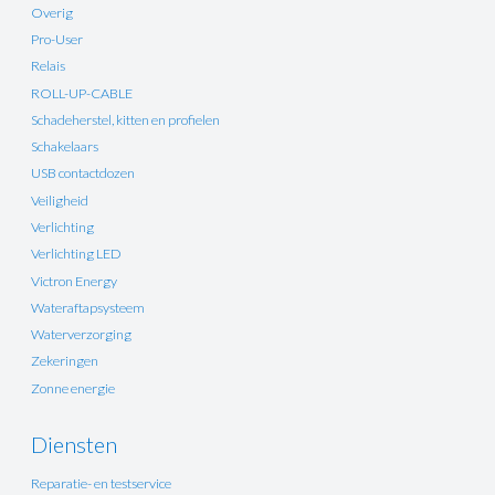
Overig
Pro-User
Relais
ROLL-UP-CABLE
Schadeherstel, kitten en profielen
Schakelaars
USB contactdozen
Veiligheid
Verlichting
Verlichting LED
Victron Energy
Wateraftapsysteem
Waterverzorging
Zekeringen
Zonne energie
Diensten
Reparatie- en testservice