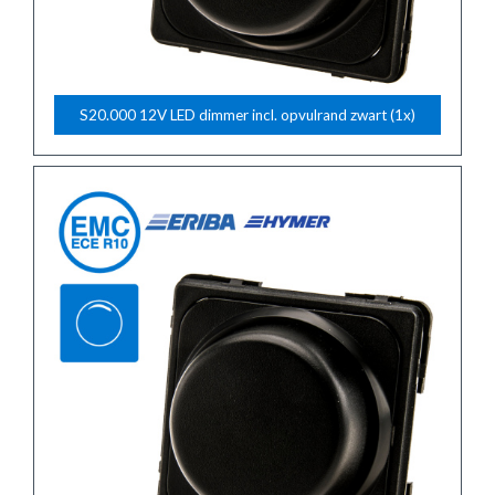
S20.000 12V LED dimmer incl. opvulrand zwart (1x)