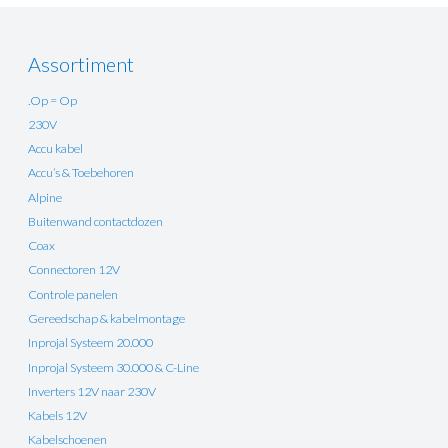
Assortiment
.Op = Op
230V
Accu kabel
Accu’s & Toebehoren
Alpine
Buitenwand contactdozen
Coax
Connectoren 12V
Controle panelen
Gereedschap & kabelmontage
Inprojal Systeem 20.000
Inprojal Systeem 30.000 & C-Line
Inverters 12V naar 230V
Kabels 12V
Kabelschoenen