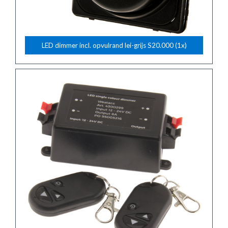
LED dimmer incl. opvulrand lei-grijs S20.000 (1x)