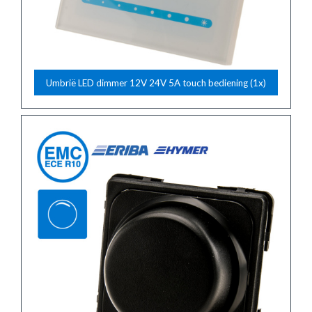
Umbrië LED dimmer 12V 24V 5A touch bediening (1x)