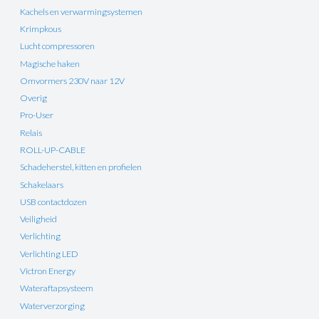
Kachels en verwarmingsystemen
Krimpkous
Lucht compressoren
Magische haken
Omvormers 230V naar 12V
Overig
Pro-User
Relais
ROLL-UP-CABLE
Schadeherstel, kitten en profielen
Schakelaars
USB contactdozen
Veiligheid
Verlichting
Verlichting LED
Victron Energy
Wateraftapsysteem
Waterverzorging