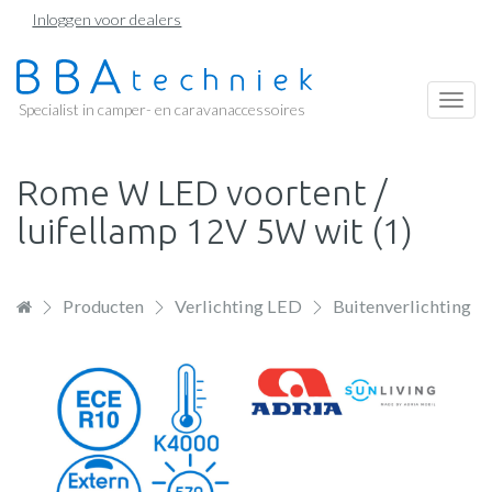
Overslaan
Inloggen voor dealers
en
naar
de
Togg
Specialist in camper- en caravanaccessoires
inhoud
navi
gaan
Rome W LED voortent /
luifellamp 12V 5W wit (1)
Producten
Verlichting LED
Buitenverlichting