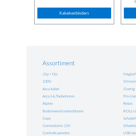
Kabelverbinders
Assortiment
.Op = Op
Magisch
230V
Omvorm
Accu kabel
Overig
Accu’s & Toebehoren
Pro-Use
Alpine
Relais
Buitenwand contactdozen
ROLL-
Coax
Schadehe
Connectoren 12V
Schakel
Controle panelen
USB con