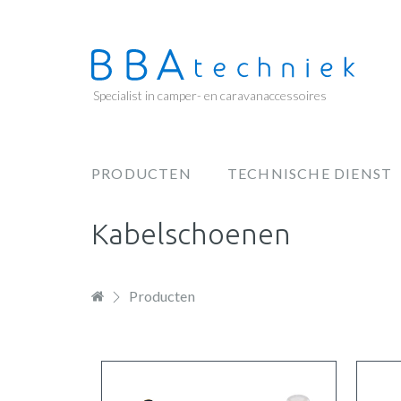
Overslaan
en
naar
de
Specialist in camper- en caravanaccessoires
inhoud
gaan
PRODUCTEN
TECHNISCHE DIENST
Hoofdnavigatie
Kabelschoenen
Producten