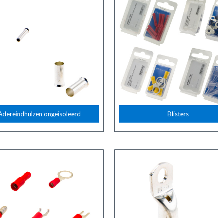
Adereindhulzen ongeisoleerd
Blisters