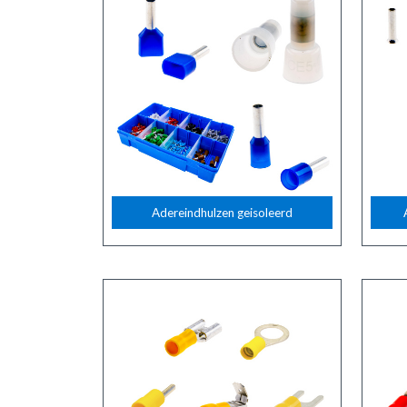
Adereindhulzen geisoleerd