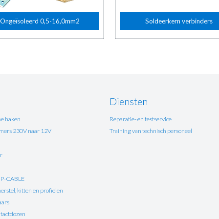
Ongeïsoleerd 0,5-16,0mm2
Soldeerkern verbinders
Diensten
e haken
Reparatie- en testservice
ers 230V naar 12V
Training van technisch personeel
r
UP-CABLE
rstel, kitten en profielen
aars
tactdozen