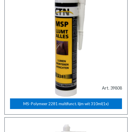
Art. 39808
MS-Polymeer 2281 multifunct. lijm wit 310ml(1x)