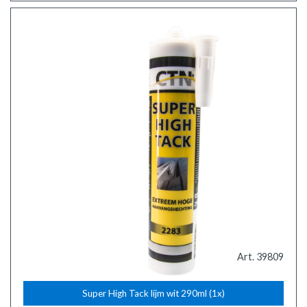
Art. 39809
Super High Tack lijm wit 290ml (1x)