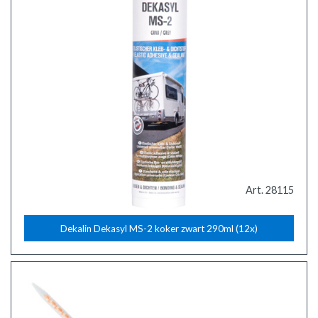
Art. 28115
Dekalin Dekasyl MS-2 koker zwart 290ml (12x)