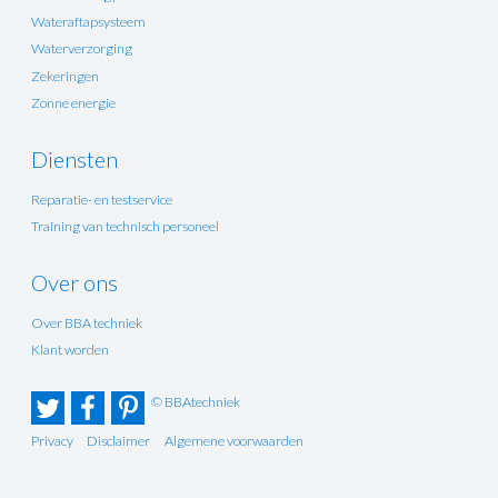
Wateraftapsysteem
Waterverzorging
Zekeringen
Zonne energie
Diensten
Reparatie- en testservice
Training van technisch personeel
Over ons
Over BBA techniek
Klant worden
© BBAtechniek
Privacy
Disclaimer
Algemene voorwaarden