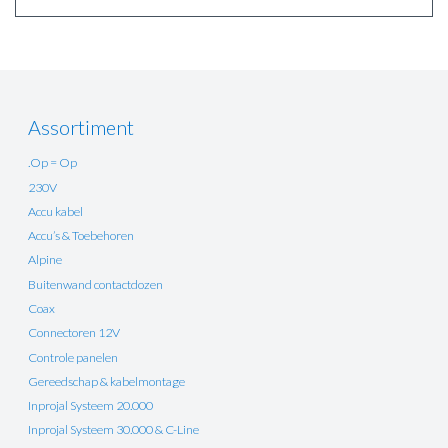
Assortiment
.Op = Op
230V
Accu kabel
Accu’s & Toebehoren
Alpine
Buitenwand contactdozen
Coax
Connectoren 12V
Controle panelen
Gereedschap & kabelmontage
Inprojal Systeem 20.000
Inprojal Systeem 30.000 & C-Line