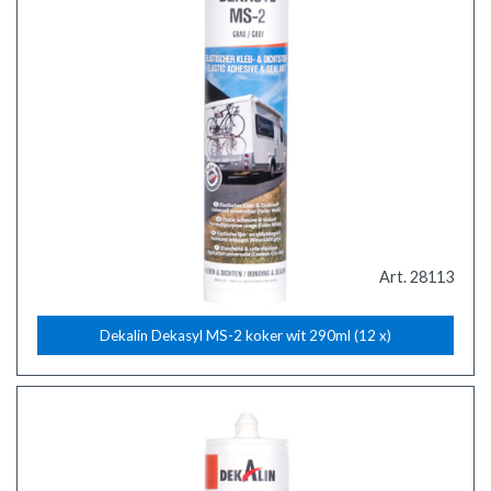
Art. 28113
Dekalin Dekasyl MS-2 koker wit 290ml (12 x)