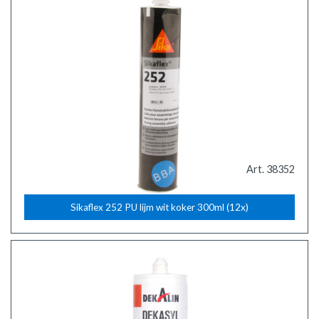
Art. 38352
Sikaflex 252 PU lijm wit koker 300ml (12x)