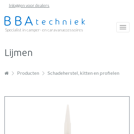
Overslaan
Inloggen voor dealers
en
naar
de
Togg
Specialist in camper- en caravanaccessoires
inhoud
navi
gaan
Lijmen
Producten
Schadeherstel, kitten en profielen