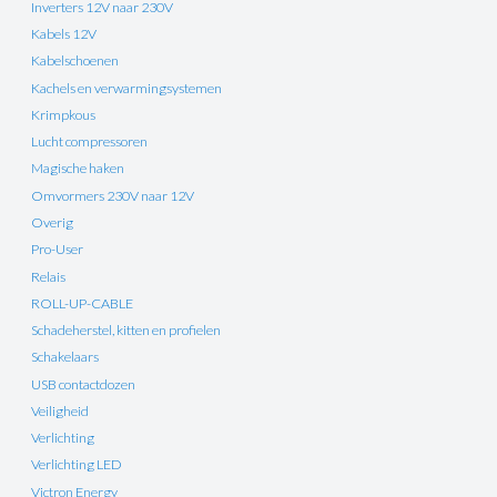
Inverters 12V naar 230V
Kabels 12V
Kabelschoenen
Kachels en verwarmingsystemen
Krimpkous
Lucht compressoren
Magische haken
Omvormers 230V naar 12V
Overig
Pro-User
Relais
ROLL-UP-CABLE
Schadeherstel, kitten en profielen
Schakelaars
USB contactdozen
Veiligheid
Verlichting
Verlichting LED
Victron Energy