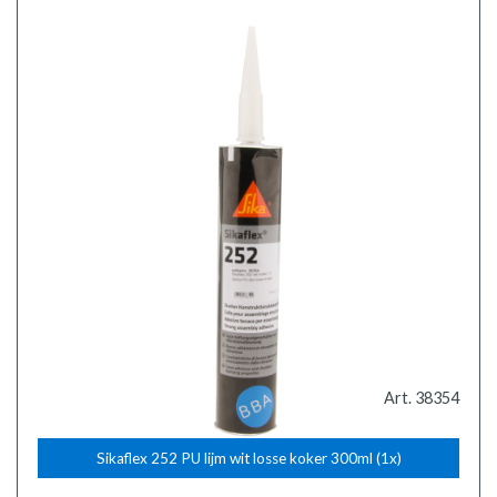
Art. 38354
Sikaflex 252 PU lijm wit losse koker 300ml (1x)